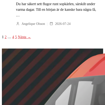
Du har säkert sett flugor runt sopkärlen, särskilt under
varma dagar. Till en början är de kanske bara några få,
…
Angelique Olsson
2026-07-24
1
2
…
4
5
Nästa →