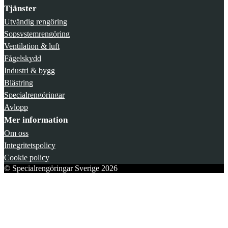
Tjänster
Utvändig rengöring
Sopsystemrengöring
Ventilation & luft
Fågelskydd
Industri & bygg
Blästring
Specialrengöringar
Avlopp
Mer information
Om oss
Integritetspolicy
Cookie policy
© Specialrengöringar Sverige 2026