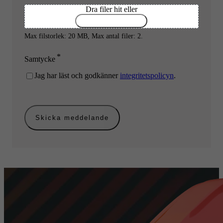
Dra filer hit eller
VÄLJ FILER
Max filstorlek: 20 MB, Max antal filer: 2.
*
Samtycke
Jag har läst och godkänner
integritetspolicyn
.