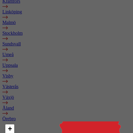
Kramfors
Linköping
Malmö
Stockholm
Sundsvall
Umeå
Uppsala
Visby
Västerås
Växjö
Åland
Örebro
+