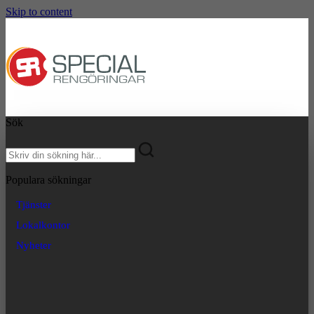
Skip to content
Sök
Populara sökningar
Tjänster
Lokalkontor
Nyheter