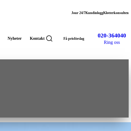
Jour 24/7
Kundinlogg
Klotterkonsulten
020-364040
Nyheter
Kontakt
Få prisförslag
Ring oss