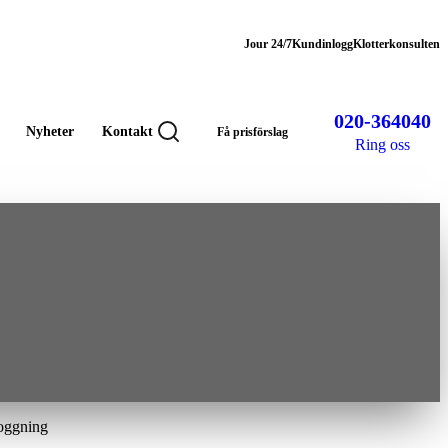
Jour 24/7
Kundinlogg
Klotterkonsulten
020-364040
Nyheter
Kontakt
Få prisförslag
Ring oss