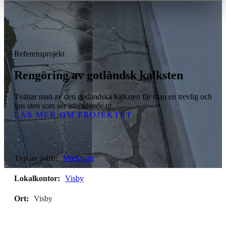
Referensprojekt
Rengöring av gotländsk kalksten
Tvättar man av den gotländska kalksten får man en trevlig och
ljus sten som ser inbjudande ut.
LÄS MER OM PROJEKTET
Typ av jobb:
Marktvätt
Lokalkontor:
Visby
Ort:
Visby