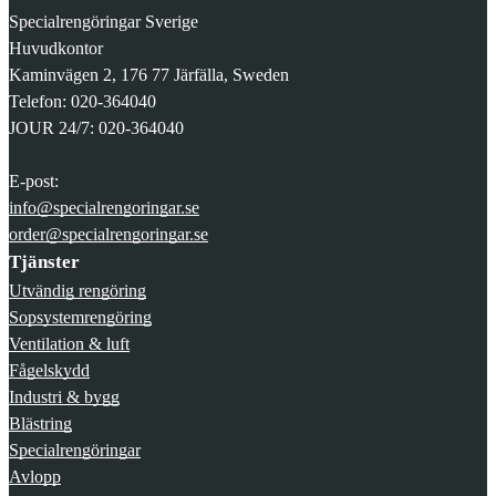
Specialrengöringar Sverige
Huvudkontor
Kaminvägen 2, 176 77 Järfälla, Sweden
Telefon: 020-364040
JOUR 24/7: 020-364040
E-post:
info@specialrengoringar.se
order@specialrengoringar.se
Tjänster
Utvändig rengöring
Sopsystemrengöring
Ventilation & luft
Fågelskydd
Industri & bygg
Blästring
Specialrengöringar
Avlopp