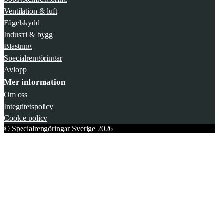
Ventilation & luft
Fågelskydd
Industri & bygg
Blästring
Specialrengöringar
Avlopp
Mer information
Om oss
Integritetspolicy
Cookie policy
© Specialrengöringar Sverige 2026