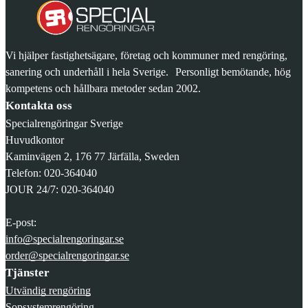
Vi hjälper fastighetsägare, företag och kommuner med rengöring,
sanering och underhåll i hela Sverige. Personligt bemötande, hög
kompetens och hållbara metoder sedan 2002.
Kontakta oss
Specialrengöringar Sverige
Huvudkontor
Kaminvägen 2, 176 77 Järfälla, Sweden
Telefon: 020-364040
JOUR 24/7: 020-364040
E-post:
info@specialrengoringar.se
order@specialrengoringar.se
Tjänster
Utvändig rengöring
Sopsystemrengöring