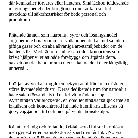
där kemikalier förvaras eller hanteras. Små läckor, feldoserade
rengöringsmedel eller bortglömda dunkar kan snabbt
utvecklas till säkerhetsrisker för både personal och
produktion.
Frätande ämnen som natronlut, syror och lösningsmedel
angriper inte bara ytor och installationer, de kan också bilda
giftiga gaser och orsaka allvarliga arbetsmiljöskador om de
hanteras fel. Med rätt utrustning samt den kompetens som
krävs hjälper vi er att både förebygga och åtgärda detta,
oavsett om det handlar om en enstaka incident eller långsiktigt
underhåll.
I början av veckan ringde en bekymrad drifttekniker från en
större livsmedelsindustri. Deras dedikerade rum för natronlut
hade sakta förvandlats till ett kritvitt månlandskap.
Avrinningen var blockerad, en dold ledningsläcka gick inte att
lokalisera och koncentrerad lut hade hunnit kristalliseras på
golv, väggar och till och med på ventilationsdetaljer.
Rå lut är rinnig och frätande, kristalliserad lut ser harmlös ut
men ger extrema brännskador så snart den får fukt. Notera
den porösa, snö‑liknande ytan runt avfallet på bilden nedan.