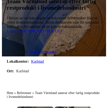
Team Värmland sanerar efter farlig
restprodukt i livsmedelsindustri
I början av veckan ringde en bekymrad drifttekniker från en
större livsmedelsindustri. Deras dedikerade rum för natronlut
hade sakta förvandlats till ett kritvitt månlandskap.
LÄS MER OM PROJEKTET
Typ av jobb:
Industrirengöring
Lokalkontor:
Karlstad
Ort:
Karlstad
Hem
»
Referenser
»
Team Värmland sanerar efter farlig restprodukt
i livsmedelsindustri