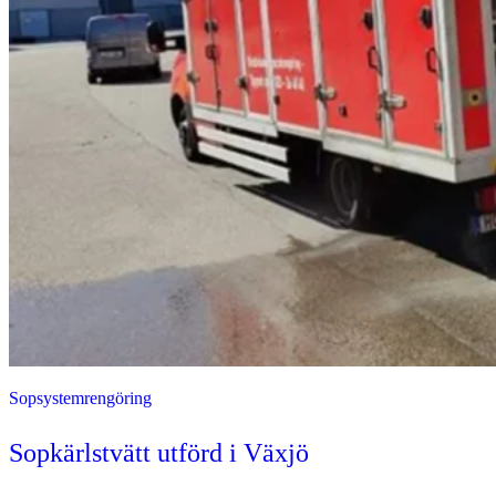
Sopsystemrengöring
Sopkärlstvätt utförd i Växjö