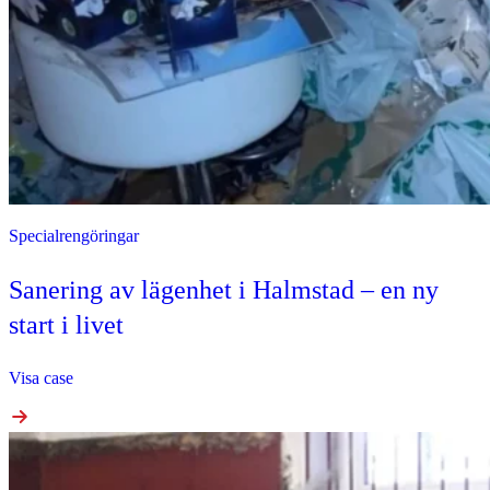
Specialrengöringar
Sanering av lägenhet i Halmstad – en ny
start i livet
Visa case