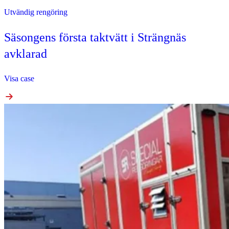
Utvändig rengöring
Säsongens första taktvätt i Strängnäs
avklarad
Visa case